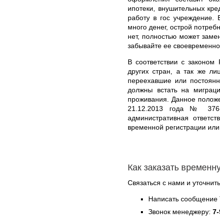
ипотеки, внушительных кре
работу в гос учреждение. 
много денег, острой потреб
нет, полностью может заме
забывайте ее своевременно
В соответствии с законом
других стран, а так же л
переехавшие или постоянн
должны встать на миграц
проживания. Данное полож
21.12.2013 года № 376-
административная ответст
временной регистрации или
Как заказать временн
Связаться с нами и уточнить
Написать сообщение 
Звонок менеджеру:
7-