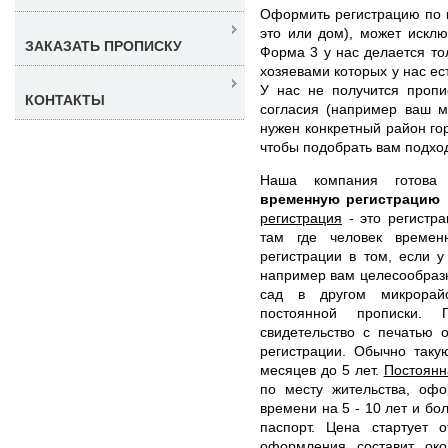
Оформить регистрацию по к
это или дом), может искл
ЗАКАЗАТЬ ПРОПИСКУ
Форма 3 у нас делается то
хозяевами которых у нас ес
У нас не получится пропи
КОНТАКТЫ
согласия (например ваш м
нужен конкретный район го
чтобы подобрать вам подхо
Наша компания готов
временную регистрацию
регистрация
- это регистра
там где человек времен
регистрации в том, если у
например вам целесообразн
сад в другом микрорай
постоянной прописки.
свидетельство с печатью 
регистрации. Обычно таку
месяцев до 5 лет.
Постоянн
по месту жительства, оф
времени на 5 - 10 лет и бо
паспорт. Цена стартует
оформления составит ок